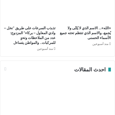
د
ي
ا
ل
ث
«الله»… الاسم الذي لا يُثنّى ولا
تذبذب السرعات على طريق “نخل –
ق
يُجمع، والاسم الذي تنتظم تحته جميع
وادي المعاول – بركاء” المزدوج:
ا
الأسماء الحسنى
عدد من الملاحظات وتحدٍ
ف
للمركبات.. والمواطن يتساءل
منذ أسبوعين
ي
منذ أسبوعين
احدث المقالات