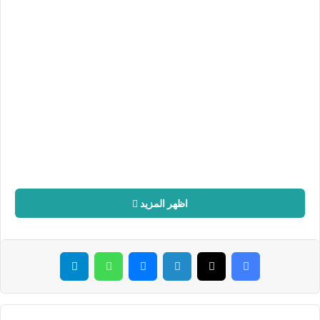
ا
إ
ل
ك
ت
ر
و
ن
ي
ا
اظهر المزيد
فيسبوك
‫X
لينكدإن
ماسنجر
واتساب
تيلقرام