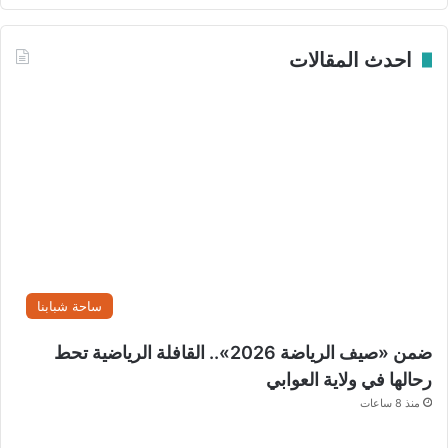
ت
ح
ا
احدث المقالات
د
و
ا
ل
أ
ن
د
ي
ة
ل
ت
ن
ساحة شبابنا
ف
ي
ضمن «صيف الرياضة 2026».. القافلة الرياضية تحط
ذ
رحالها في ولاية العوابي
م
منذ 8 ساعات
س
ا