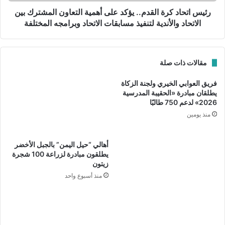
د
"
ك
رئيس اتحاد كرة القدم.. يؤكد على أهمية التعاون المشترك بين
ب
ر
الاتحاد والأندية لتنفيذ مسابقات الاتحاد وبرامجه المختلفة
م
ة
ن
ا
ا
ل
مقالات ذات صلة
س
ق
ب
د
فريق العوابي الخيري ولجنة الزكاة
ة
م
يطلقان مبادرة «الحقيبة المدرسية
ل
.
2026» لدعم 750 طالبًا
ي
.
منذ يومين
ل
ي
ة
ؤ
ا
ك
إفطار جماعي
بلدة الغافات
أهالي “حيل اليمن” بالجبل الأخضر
ل
د
يطلقون مبادرة لزراعة 100 شجرة
ن
ع
فريق الكور الرياضي
فريق شباب الغافات
زيتون
ص
ل
منذ أسبوع واحد
ف
ى
فضيلة الشيخ الدكتور الفضل بن غصن الهنائي
م
أ
ن
ه
مجلس الغافات بالجناه
ولاية بهلاء
ر
م
م
ي