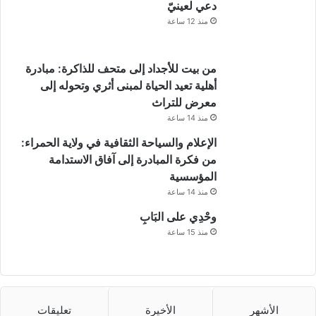
ب
دعي لعينيّ
ق
منذ 12 ساعة
ا
ت
ا
من بيت للأجداد إلى متحف للذاكرة: مبادرة
ل
أهلية تعيد الحياة لمبنى أثري وتحوله إلى
ا
معرض للتراث
ت
منذ 14 ساعة
ح
ا
الإعلام والسياحة الثقافية في ولاية الحمراء:
د
من فكرة المبادرة إلى آفاق الاستدامة
و
المؤسسية
ب
منذ 14 ساعة
ر
ا
وحْدِي على البَابِ
م
منذ 15 ساعة
ج
ه
ا
ل
م
الأشهر
الأخيرة
تعليقات
خ