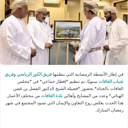
ر
ي
د
ا
إ
ل
ك
ت
ر
و
ن
في إطار الأنشطة الرمضانية التي ينظمها
فريق الكور الرياضي
و
فريق
ي
شباب الغافات
سنويًا، تم تنظيم *إفطار جماعي* في *مجلس
ا
الغافات بالجناه* بحضور *فضيلة الشيخ الدكتور الفضل بن غصن
الهنائي* وعدد من المشايخ وأهالي
بلدة الغافات
من مختلف الأعمار.
هذا الحدث يعكس روح التعاون والإيمان التي تسود المجتمع في شهر
رمضان المبارك.