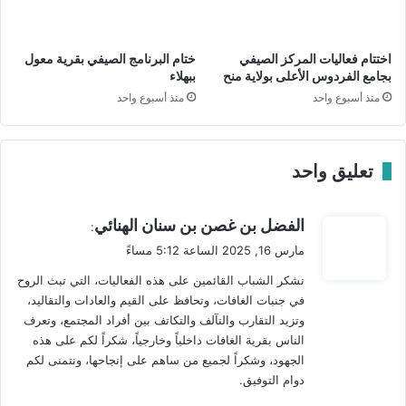
ض
ة
ا
ا
ن
ل
اختتام فعاليات المركز الصيفي
ختام البرنامج الصيفي بقرية معول
ت
بجامع الفردوس الأعلى بولاية منح
ببهلاء
ع
منذ أسبوع واحد
منذ أسبوع واحد
ا
و
ن
ا
تعليق واحد
ل
م
ي
ش
الفضل بن غصن بن سنان الهنائي
:
ت
ق
مارس 16, 2025 الساعة 5:12 مساءً
ر
و
ك
نشكر الشباب القائمين على هذه الفعاليات، التي تبث الروح
ل
ب
في جنبات الغافات، وتحافظ على القيم والعادات والتقاليد،
ي
وتزيد التقارب والتآلف والتكاتف بين أفراد المجتمع، وتعرف
ن
الناس بقرية الغافات داخلياً وخارجياً، شكراً لكم على هذه
ا
الجهود، وشكراً لجميع من ساهم على إنجاحها، ونتمنى لكم
ل
دوام التوفيق.
ا