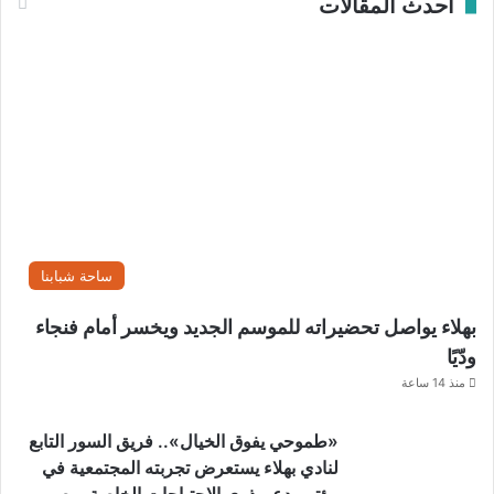
احدث المقالات
ع
قطار نيلجيري التاريخي
قبل أن تأخذنا الدروب إلى أحضان الطبيعة، كان لنا وقفة مع المذاق
ساحة شبابنا
الذي لا يُنسى؛ حيث ولجنا أحد المطاعم الحيدر آبادية العريقة التي
تشتهر بها المنطقة. هناك، انبعثت روائح التوابل لتمتزج بهواء الجبل
بهلاء يواصل تحضيراته للموسم الجديد ويخسر أمام فنجاء
البارد، وتذوقنا وجبات “البرياني” المميزة بخلطتها السحرية التي
ودّيًا
تحمل إرثاً طويلاً من المطبخ الهندي الأصيل. كانت تلك الوجبة بما
منذ 14 ساعة
حوته من فلفل حارق بمثابة الوقود الذي شحن الأبدان والنفوس قبل
الانطلاق لمصافحة الخضرة في ذرى “كنور”.
​«طموحي يفوق الخيال».. فريق السور التابع
لنادي بهلاء يستعرض تجربته المجتمعية في