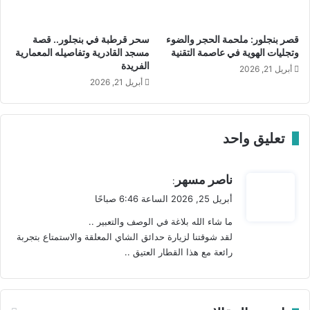
و
المسافرين بوقت السفر وحمل الأمتعة وهو اليوم من أندر قطع
ر
د
ؤ
التراث العالمي المدرجة في قائمة “اليونسكو” منذ عام 2005م.
ع
ي
قصر بنجلور: ملحمة الحجر والضوء
سحر قرطبة في بنجلور.. قصة
ا
ت
وتجليات الهوية في عاصمة التقنية
مسجد القادرية وتفاصيله المعمارية
ل
ه
الفريدة
أبريل 21, 2026
ح
ا
أبريل 21, 2026
ك
ا
ا
ل
ي
ج
ا
د
تعليق واحد
ي
د
ي
ناصر مسهر
ة
:
ق
ف
أبريل 25, 2026 الساعة 6:46 صباحًا
ي
و
ما شاء الله بلاغة في الوصف والتعبير ..
ل
ل
لقد شوقتنا لزيارة حدائق الشاي المعلقة والاستمتاع بتجربة
ق
ا
رائعة مع هذا القطار العتيق ..
ء
م
و
سّ