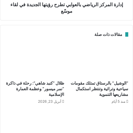
ي
ك
إدارة المركز الرياضي بالعوابي تطرح رؤيتها الجديدة في لقاء
م
ز
موسّع
ي
ا
ة
ل
ا
ر
مقالات ذات صلة
ل
ي
أ
ا
ج
ض
ي
ي
ا
ب
ل
ا
ا
ل
ل
ع
“الوشيل” بالرستاق تمتلك مقومات
ظلال “كنبد شاهي”: رحلة في ذاكرة
أ
و
سياحية وتراثية وتنتظر استكمال
“نمر ميسور” وعظمة العمارة
و
ا
مشاريعها التنموية
الإسلامية
ل
ب
قطار نيلجيري التاريخي
منذ 5 أيام
أبريل 23, 2026
ى
ي
و
ت
ويؤكد السجل التاريخي أن الجزء الذي قطعناه اليوم بين “أوتي”
م
ط
و”كنور” بدأ تشغيله الرسمي في عام 1908م. مائة وخمسة عشر عاماً
س
ر
وهذا القطار يشرخ صمت الجبال بصافرته الرخيمة، ويوقظ
ت
ح