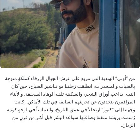
ي
د
ا
إ
ل
ك
ت
ر
و
ن
من “أوتي” الهندية التي تتربع على عرش الجبال الزرقاء كملكةٍ متوجة
ي
بالضباب والمنحدرات، انطلقت رحلتنا مع تباشير الصباح، حين كان
ا
الندى يداعب أوراق الشجر، والسكينة تلف الوهاد السحيقة. والأبناء
المرافقون يتحدثون عن تجربتهم السابقة في تلك الأماكن.. كانت
وجهتنا إلى “كنور” ارتحالاً في عمق التاريخ، وانغماساً في لوحةٍ كونية
رُسمت بريشة متقنة وصاغتها سواعد البشر قبل أكثر من قرنٍ من
الزمان.