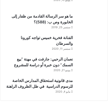
يوليو 10, 2020
ما هو سر الرسالة القادمة من ظفار إلى
الخابورة وص ب: (588)؟
سبتمبر 25, 2019
الفنانة فخرية خميس تواجه كورونا
والسرطان
سبتمبر 11, 2020
نعمان الرحبي: جازفت في مهنة “بيع
السمك” دون خبرة أو دراسة للمشروع
قطار نيلجيري التاريخي
يونيو 21, 2020
حين تحرك القطار ينسلّ من المحطة، رويدا رويدا ويتأكد عامله بأننا
مدى قانونية استحقاق المدارس الخاصة
في الغرف والمقاعد الصحيحة انفتحت أمامنا كنوز “نيلجيري” (الجبال
للرسوم الدراسية في ظل الظروف الراهنة
الزرقاء). وامتدت مزارع الشاي على مد البصر كبساطٍ مخملي أخضر
مايو 4, 2020
يغطي تضاريس الجبل في هندسةٍ دقيقة تتبع انحناءات الأرض. كانت
شجيرات الشاي تصطف في طوابير مخلصة، تترقب لمسة قطاف