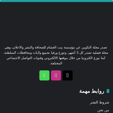
الصباح. وحصاد عشرات المزارعات وبين الحين والآخر، تطل من
نوافذ القطار “أشجار الغابة” الباسقة؛ تلك العمالقة التي تضرب
بجذورها في أغوار السحيق وتشرئب بأعناقها لتعانق السحاب. كانت
أشجار الكافور واليوكابتوس ترسل عطرها الفواح ليختلط بهواء
المرتفعات البارد، فينعش الصدور التي أضناها غبار المدن.
تصدر مجلة التكوين عن مؤسسة بيت الغشام للصحافة والنشر والاعلان، وهي
مجلة فصلية تصدر كل 3 أشهر، وتوزع ورقيا بجميع ولايات ومحافظات السلطنة،
كما توزع الكترونيا من خلال موقعها الالكتروني وقنوات التواصل الاجتماعي
المختلفة.
‫X
انستقرام
واتساب
روابط مهمة
شروط النشر
من نحن