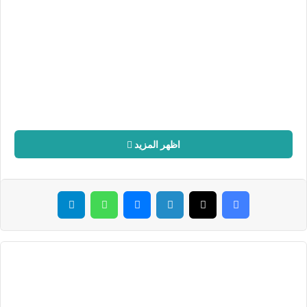
اظهر المزيد
فيسبوك
‫X
لينكدإن
ماسنجر
واتساب
تيلقرام