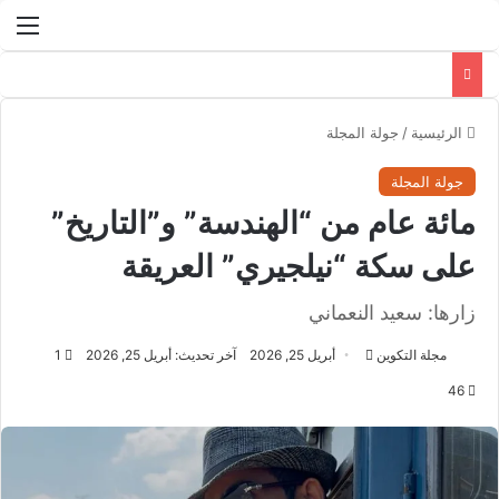
الق
الرئيسية
/
جولة المجلة
جولة المجلة
مائة عام من “الهندسة” و”التاريخ”
على سكة “نيلجيري” العريقة
زارها: سعيد النعماني
مجلة التكوين
أ
أبريل 25, 2026
آخر تحديث: أبريل 25, 2026
1
ر
46
س
ل
ب
ر