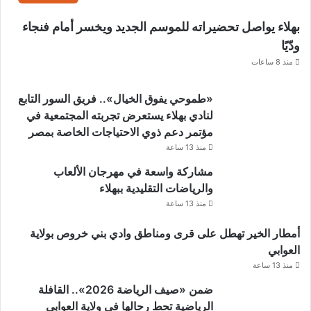
ح
بهلاء يواصل تحضيراته للموسم الجديد ويخسر أمام فنجاء
ي
ل
ودّيًا
ل
منذ 8 ساعات
س
ل
​«طموحي يفوق الخيال».. فريق السور التابع
ط
ن
لنادي بهلاء يستعرض تجربته المجتمعية في
ة
مؤتمر دعم ذوي الاحتياجات الخاصة بمصر
منذ 13 ساعة
مشاركة واسعة في مهرجان الألعاب
والرياضات التقليدية ببهلاء
منذ 13 ساعة
أمطار الخير تهطل على قرى ومناطق وادي بني خروص بولاية
العوابي
منذ 13 ساعة
ضمن «صيف الرياضة 2026».. القافلة
الرياضية تحط رحالها في ولاية العوابي