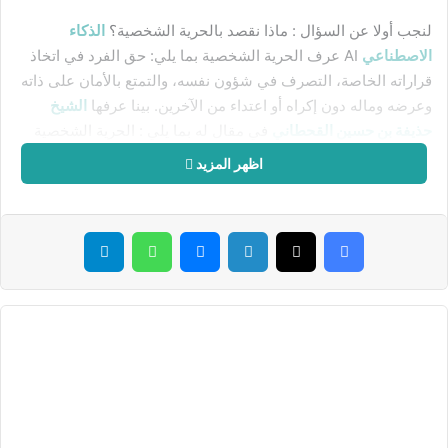
لنجب أولا عن السؤال : ماذا نقصد بالحرية الشخصية؟
الذكاء
الاصطناعي
AI عرف الحرية الشخصية بما يلي: حق الفرد في اتخاذ
قراراته الخاصة، التصرف في شؤون نفسه، والتمتع بالأمان على ذاته
وعرضه وماله دون إكراه أو اعتداء من الآخرين. بينا عرفها
الشيخ
حذيفة بن حسين القحطاني
في مقال له بما يلي : الحرية الشخصية
في
الشريعة الإسلامية
هي قدرة الفرد على اتخاذ قراراته في مختلف
اظهر المزيد
مجالات الحياة دون قيد أو إكراه، ولكن هذه الحرية لا ينبغي أن
تتعارض مع مبادئ الشريعة الإسلامية التي تضع ضوابط للسلوك
الفردي لتحقيق المصلحة العامة وحقوق الآخرين. تختلف الحرية
فيسبوك
‫X
لينكدإن
ماسنجر
واتساب
تيلقرام
الشخصية في الإسلام عن الحرية الغربية في كونها تأخذ في الاعتبار
مسؤولية الفرد تجاه الله تعالى والمجتمع، إضافة إلى القيود التي
تفرضها الشريعة من أجل الحفاظ على قيم الدين والمجتمع.
كلا التعربفين اتفقا على أن الحرية الشخصية هي حرية الشخص في
اتخاذ قراراته في مختلف مجالات الحياة وشيء من التفصيل إضافه
القحطاني في مقاله بأن تكون هذه الحرية بما يتناسب مع الدين
وتعاليمه.