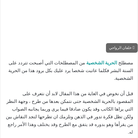
ا
إ
ل
ك
ت
ر
خلفان الرواحي
و
ن
مصطلح
الحرية الشخصية
من المصطلحات التي أصبحت تتردد على
ي
السنة البشر فكلما عاتبت شخصا يرد عليك بكل برود هذا من الحرية
ا
الشخصية.
قبل أن نخوض في الغاية من هذا المقال لابد أن نتعرف على
المقصود بالحرية الشخصية حتى نتمكن بعدها من طرح ، وجهة النظر
التي يراها الكاتب وقد يكون صادقا فيما يرى وربما يجانبه الصواب
ولكن تظل فكرة تدور في الذهن وتلزمك ان تطرحها لتجد النقاش بين
من يقرأها وهو بدوره قد يتفق مع الطرح وقد يختلف وهذا الأمر راجع
له.