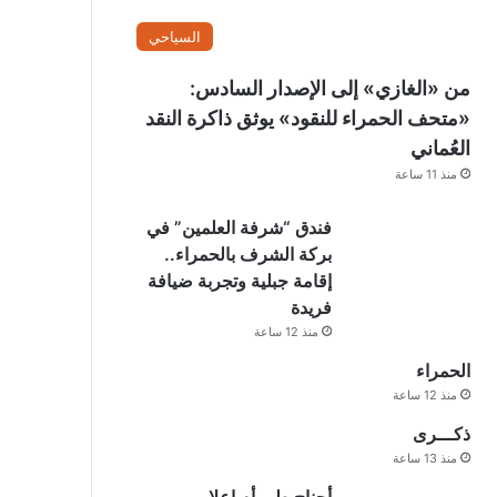
السياحي
من «الغازي» إلى الإصدار السادس:
«متحف الحمراء للنقود» يوثق ذاكرة النقد
العُماني
منذ 11 ساعة
فندق “شرفة العلمين” في
بركة الشرف بالحمراء..
إقامة جبلية وتجربة ضيافة
فريدة
منذ 12 ساعة
الحمراء
منذ 12 ساعة
ذكـــرى
منذ 13 ساعة
أجناح طير أم إعلامي