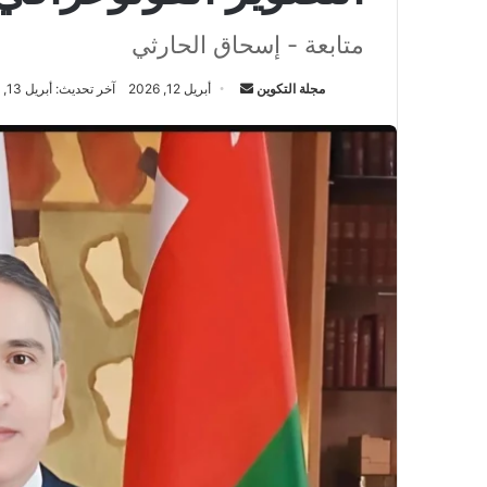
متابعة - إسحاق الحارثي
مجلة التكوين
أ
أبريل 12, 2026
آخر تحديث: أبريل 13, 2026
ر
س
ل
ب
ر
ي
د
ا
إ
ل
ك
ت
ر
و
ن