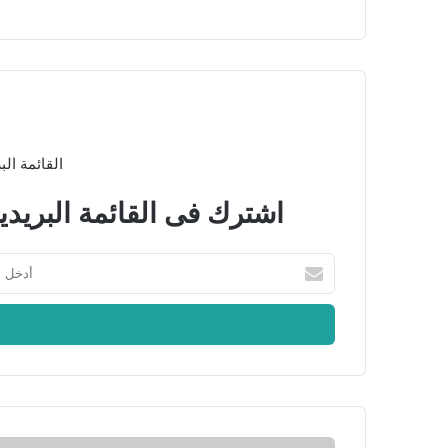
القائمة الب
اشترك فى القائمة البريدي
أ
د
خ
ل
ب
ر
ي
د
ك
ا