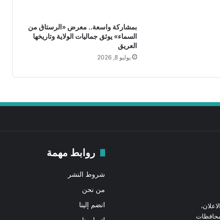
ل
ع
بمشاركة واسعة.. معرض «الرستاق من
و
السماء» يوثق جماليات الولاية وتاريخها
ا
العريق
ب
يوليو 8, 2026
ي
.
.
ذ
ا
ك
ر
ة
ا
روابط مهمة
ل
م
ك
شروط النشر
ا
من نحن
ن
و
انضم إلينا
اعلان،
إ
ايات ومحافظات
اتصل بنا