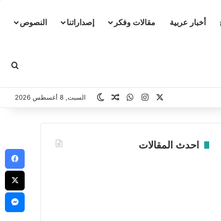
أخبار عربية
مقالات وفكر
إصداراتنا
النصوص
بحث
‫X
انستقرام
واتساب
مقال عشوائي
الوضع المظلم
السبت, 8 أغسطس 2026
احدث المقالات
في
‫X
ما