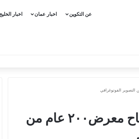
عن التكوين
اخبار عمان
اخبار الخليج​
الأربعاء القادم … افتتاح معرض٢٠٠ عام من