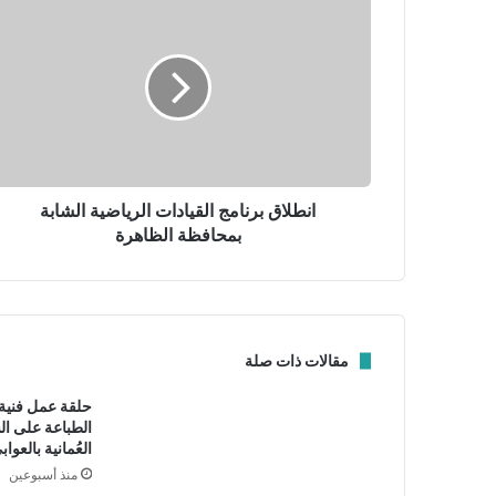
ا
ن
ل
ط
إ
ل
ل
ا
ك
ق
ت
ب
ر
ر
و
ن
ن
ا
انطلاق برنامج القيادات الرياضية الشابة
ي
م
بمحافظة الظاهرة
ج
ا
ل
ق
ي
مقالات ذات صلة
ا
د
حلقة عمل فنية 
ا
الطباعة على ال
ت
العُمانية بالعواب
ا
منذ أسبوعين
ل