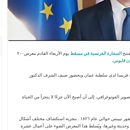
تتح
السفارة الفرنسية في مسقط
يوم الأربعاء القادم معرض٢٠٠
ان قابوس
،
ية فرنسا لدى سلطنة عمان وبحضور ضيف الشرف الدكتور
ر الفوتوغرافي، إلى أن أصبح الآن جزءًا لا يتجزأ من الحياة
هذا الفن الذي ابتكره لأول مرة المهندس الفرنسي نيسيفور نييبس حوالي عام ١٨٢٦ . بتجربة استكشاف مختلف أشكال
وحديثة وغيرها، ويُسلط هذا المعرض الضوء على أعمال عشرة