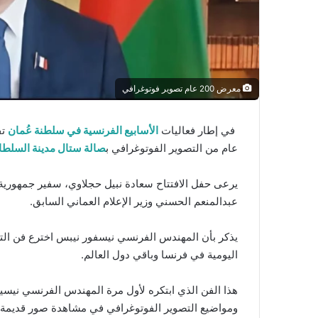
ي
ا
معرض 200 عام تصوير فوتوغرافي
في إطار فعاليات
الأسابيع الفرنسية في سلطنة عُمان
تف
عام من التصوير الفوتوغرافي ب
صالة ستال مدينة السلط
يرعى حفل الافتتاح سعادة نبيل حجلاوي، سفير جمهور
عبدالمنعم الحسني وزير الإعلام العماني السابق.
يذكر بأن المهندس الفرنسي نيسفور نيبس اخترع فن التصوي
اليومية في فرنسا وباقي دول العالم.
ومواضيع التصوير الفوتوغرافي في مشاهدة صور قديمة 