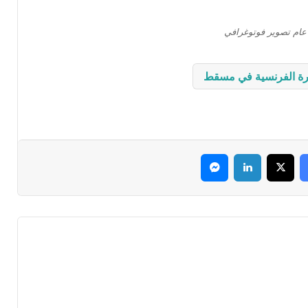
رة الفرنسية في مسقط
فيسبوك
‫X
لينكدإن
ماسنجر