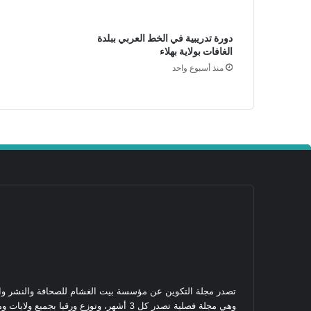
ر
ي
دورة تدريبية في الخط العربي ببلدة
ا
الغافات بولاية بهلاء
ض
ي
منذ أسبوع واحد
ة
ا
ل
ش
ا
ب
ة
ب
م
ح
ا
ف
ظ
ة
ا
تصدر مجلة التكوين عن مؤسسة بيت الغشام للصحافة والنشر وال
ل
وهي مجلة فصلية تصدر كل 3 أشهر، وتوزع ورقيا بجميع ول