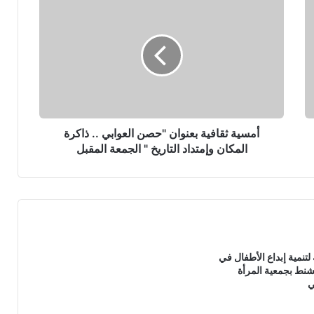
م
س
ي
ة
ث
ق
ا
ف
ي
أمسية ثقافية بعنوان "حصن العوابي .. ذاكرة
ة
المكان وإمتداد التاريخ " الجمعة المقبل
ب
ع
ن
و
ا
ن
"
لتنمية إبداع الأطفال في
ح
شنط بجمعية المرأة
ص
ي
ن
ا