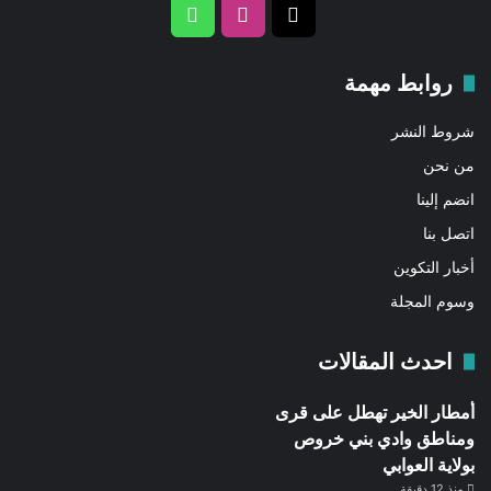
‫X
انستقرام
واتساب
روابط مهمة
شروط النشر
من نحن
انضم إلينا
اتصل بنا
أخبار التكوين
وسوم المجلة
احدث المقالات
أمطار الخير تهطل على قرى
ومناطق وادي بني خروص
بولاية العوابي
منذ 12 دقيقة