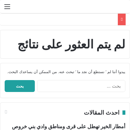
الق
لم يتم العثور على نتائج
يبدوا أننا لم ’ نستطع أن نجد ما ’ تبحث عنه. من الممكن أن يساعدك البحث.
ا
ل
ب
ح
ث
احدث المقالات
ع
ن
:
أمطار الخير تهطل على قرى ومناطق وادي بني خروص