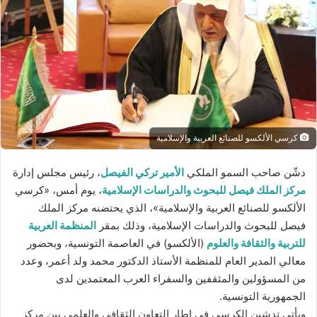
ب
ر
ي
د
ا
إ
ل
ك
كرسي الألكسو للصنائع العربية والإسلامية
ت
ر
دشّن صاحب السمو الملكي
الأمير تركي الفيصل
، رئيس مجلس إدارة
و
مركز الملك فيصل للبحوث والدراسات الإسلامية
، يوم أمس، «كرسي
ن
الألكسو للصنائع العربية والإسلامية»، الذي يحتضنه مركز الملك
ي
فيصل للبحوث والدراسات الإسلامية، وذلك بمقر
المنظمة العربية
ا
للتربية والثقافة والعلوم
(الألكسو) في العاصمة التونسية، وبحضور
معالي المدير العام للمنظمة الأستاذ الدكتور محمد ولد أعمر، وعدد
من المسؤولين والمثقفين والسفراء العرب المعتمدين لدى
الجمهورية التونسية.
ويأتي تدشين الكرسي في إطار التعاون الثقافي والعلمي بين مركز