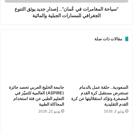
ر
ل
ي
م
​"سياحة المغامرات في عُمان".. إصدار جديد يوثق التنوع
ا
غ
الجغرافي للمسارات الجبلية والمائية
د
ا
ة
م
ف
ر
مقالات ذات صلة
ي
ا
ا
ت
ل
ف
م
ي
ع
عُ
ر
م
ض
ا
ا
ن
السعودية.. حلقة عمل بالدمام
جامعة الخليج العربي تحصد جائزة
ل
"
تستعرض مستقبل كرة القدم
(ASPIRE) العالمية للتميّز في
د
.
المصغرة وتؤكد استقلاليتها عن كرة
التعليم الطبي عن فئة استخدام
و
.
القدم التقليدية
المحاكاة الطبية
ل
إ
يوليو 3, 2026
يونيو 22, 2026
ي
ص
ل
د
ل
ا
ا
ر