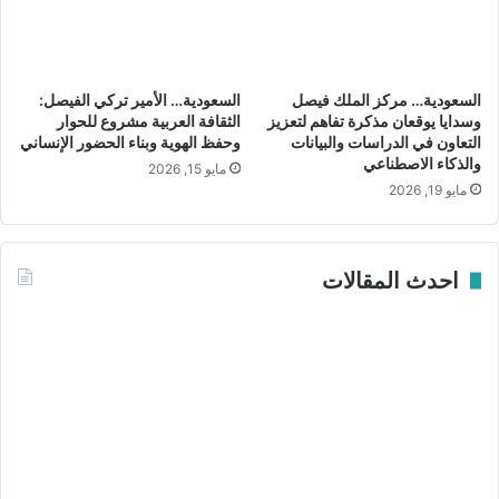
م
ج
ت
د
ي
ي
ا
د
السعودية… مركز الملك فيصل
السعودية… الأمير تركي الفيصل:
ز
ي
وسدايا يوقعان مذكرة تفاهم لتعزيز
الثقافة العربية مشروع للحوار
ا
و
التعاون في الدراسات والبيانات
وحفظ الهوية وبناء الحضور الإنساني
ل
والذكاء الاصطناعي
ث
مايو 15, 2026
ت
ق
مايو 19, 2026
ج
ا
ا
ل
ر
ت
احدث المقالات
ي
ن
ب
و
ا
ع
ل
ا
ه
ل
ن
ج
د
غ
ر
ا
ف