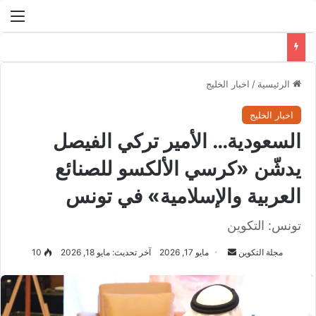
الق
الرئيسية
/
اخبار الخليج​
اخبار الخليج​
السعودية… الأمير تركي الفيصل
يدشّن «كرسي الألكسو للصنائع
العربية والإسلامية» في تونس
تونس: التكوين
مجلة التكوين
أ
مايو 17, 2026
آخر تحديث: مايو 18, 2026
10
ر
س
ل