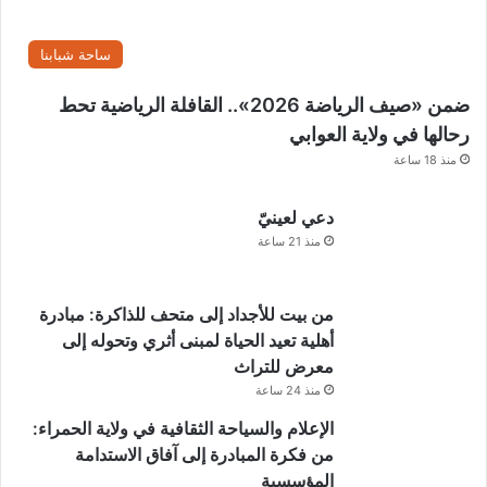
ي
ل
ساحة شبابنا
ل
م
ضمن «صيف الرياضة 2026».. القافلة الرياضية تحط
س
ا
رحالها في ولاية العوابي
ر
منذ 18 ساعة
ا
ت
دعي لعينيّ
ا
منذ 21 ساعة
ل
ج
ب
ل
من بيت للأجداد إلى متحف للذاكرة: مبادرة
ي
أهلية تعيد الحياة لمبنى أثري وتحوله إلى
ة
معرض للتراث
و
منذ 24 ساعة
ا
ل
الإعلام والسياحة الثقافية في ولاية الحمراء:
م
من فكرة المبادرة إلى آفاق الاستدامة
ا
المؤسسية