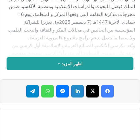
الملك فيصل للبحوث والدراسات الإسلامية ومنظمة الألكسو، ضمن
مخرجات مذكرة التفاهم التي وقعها المركز والمنظمة، يوم 16
جمادى الآخرة 1447هـ (7 ديسمبر 2025م)، تعزيزا للشراكة
المؤسسية بين الجانبين في مجالات الفكر والثقافة والبحث العلمي،
ولا سيما ما يتصل بدعم برامج مشروع «المروية العربية».
ويُعد «كرسي الألكسو للصنائع العربية والإسلامية» أول كرسي من
نوعه على مستوى المنظمة العربية، وأول كرسي سعودي متخصص
في دراسة الصنائع والفنون العربية والإسلامية، حيث يهدف إلى
اظهر المزيد
التعريف بتراث الصنائع العربية والإسلامية، وتوثيقه، وحمايته، وربطه
بالبحث العلمي والتكوين والإبداع المعاصر.
ويتضمن برنامج عمل الكرسي عددًا من المسارات العلمية والثقافية،
فيسبوك
‫X
لينكدإن
ماسنجر
واتساب
تيلقرام
من أبرزها إعداد دليل وأطلس للصنائع العربية والإسلامية، وإنشاء
قاعدة بيانات ومكتبة رقمية متخصصة، وتنظيم مؤتمرات وملتقيات
علمية، وإنتاج مواد وثائقية ومرئية للتعريف بالصنائع، إلى جانب دعم
الشراكات مع المؤسسات الثقافية والبحثية، والإسهام في تسجيل
عدد من الصنائع العربية على قوائم
التراث الثقافي غير المادي
.
ويعكس تدشين الكرسي عمق التعاون بين مركز الملك فيصل
للبحوث والدراسات الإسلامية ومنظمة الألكسو، وحرص الجانبين