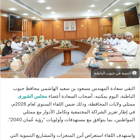
ل
ب
ر
ي
د
ا
إ
ل
ك
التنمية في جنوب الباطنة
ت
ر
التقى سعادة المهندس مسعود بن سعيد الهاشمي محافظ جنوب
و
الباطنة، اليوم بمكتبه، أصحاب السعادة أعضاء
مجلس الشورى
ن
ممثلي ولايات المحافظة، وذلك ضمن اللقاء السنوي لعام 2026م،
ي
في إطار تعزيز الشراكة المجتمعية وتكامل الأدوار مع ممثلي
ا
المواطنين، بما يتوافق مع مستهدفات وأولويات “رؤية عُمان 2040”.
واستهدف اللقاء استعراض أبرز المنجزات والمشاريع التنموية التي