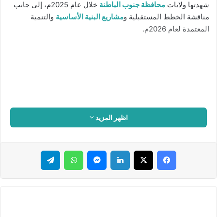
شهدتها ولايات
محافظة جنوب الباطنة
خلال عام 2025م، إلى جانب
مناقشة الخطط المستقبلية و
مشاريع البنية الأساسية
والتنمية
المعتمدة لعام 2026م.
اظهر المزيد
فيسبوك
‫X
لينكدإن
ماسنجر
واتساب
تيلقرام
التنمية في جنوب الباطنة
واستهل اللقاء بلمحة حول الأداء المؤسسي بالمحافظة، حيث حققت