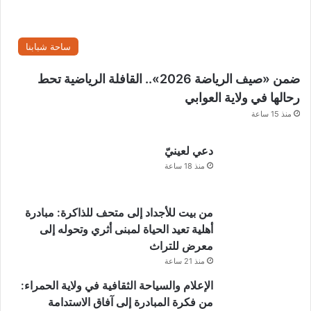
ي
س
ل
ساحة شبابنا
ط
التنمية في جنوب الباطنة
ن
ضمن «صيف الرياضة 2026».. القافلة الرياضية تحط
ة
يهتم المتابعون بقراءة
أخبار الثقافة في عمان
لمعرفة أحدث
عُ
رحالها في ولاية العوابي
المبادرات والفعاليات والإنجازات التي تدعم المشهد الثقافي
م
منذ 15 ساعة
والتعليمي في السلطنة.
ا
ن
دعي لعينيّ
ا
التحول الرقمي
رؤية عُمان 2040
منذ 18 ساعة
ل
أ
عين الكسفة
مجلس الشورى
ر
ب
من بيت للأجداد إلى متحف للذاكرة: مبادرة
محافظة جنوب الباطنة
مشاريع البنية الأساسية
ع
أهلية تعيد الحياة لمبنى أثري وتحوله إلى
ا
معرض للتراث
ولاية بركاء
ء
منذ 21 ساعة
ا
ل
الإعلام والسياحة الثقافية في ولاية الحمراء:
م
من فكرة المبادرة إلى آفاق الاستدامة